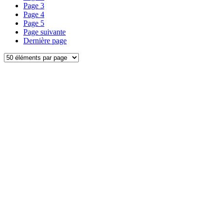
Page
3
Page
4
Page
5
Page suivante
Dernière page