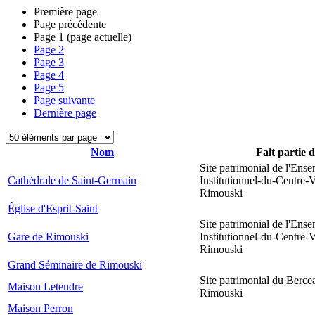
Première page
Page précédente
Page
1
(page actuelle)
Page
2
Page
3
Page
4
Page
5
Page suivante
Dernière page
Nom
Fait partie 
Site patrimonial de l'Ens
Cathédrale de Saint-Germain
Institutionnel-du-Centre-V
Rimouski
Église d'Esprit-Saint
Site patrimonial de l'Ens
Gare de Rimouski
Institutionnel-du-Centre-V
Rimouski
Grand Séminaire de Rimouski
Site patrimonial du Berce
Maison Letendre
Rimouski
Maison Perron