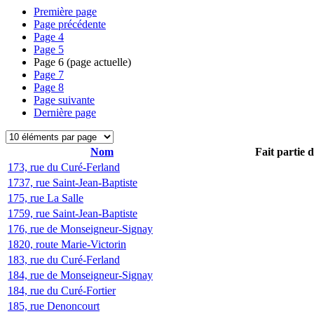
Première page
Page précédente
Page
4
Page
5
Page
6
(page actuelle)
Page
7
Page
8
Page suivante
Dernière page
Nom
Fait partie 
173, rue du Curé-Ferland
1737, rue Saint-Jean-Baptiste
175, rue La Salle
1759, rue Saint-Jean-Baptiste
176, rue de Monseigneur-Signay
1820, route Marie-Victorin
183, rue du Curé-Ferland
184, rue de Monseigneur-Signay
184, rue du Curé-Fortier
185, rue Denoncourt