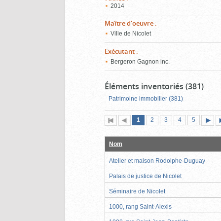
2014
Maître d'oeuvre
:
Ville de Nicolet
Exécutant
:
Bergeron Gagnon inc.
Éléments inventoriés (381)
Patrimoine immobilier (381)
Page
(page
Page
Page
Page
Page
1
Première
2
Page
3
4
5
actuelle)
page
précédente
suiva
Nom
Atelier et maison Rodolphe-Duguay
Palais de justice de Nicolet
Séminaire de Nicolet
1000, rang Saint-Alexis