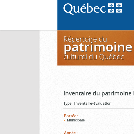
Répertoire du
patrimoine
culturel du Québec
Inventaire du patrimoine 
Type
:
Inventaire-évaluation
Portée
:
Municipale
Année
: