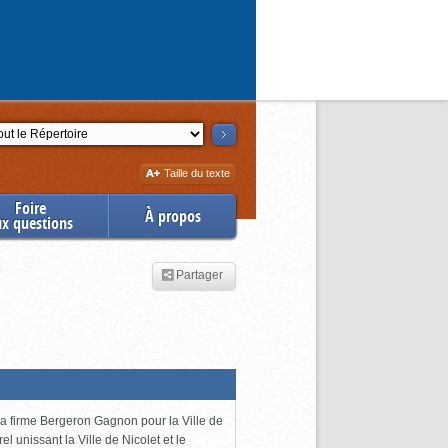
ction
Augmenter
Taille du texte
la
Foire
À propos
ux questions
Partager
 la firme Bergeron Gagnon pour la Ville de
l unissant la Ville de Nicolet et le