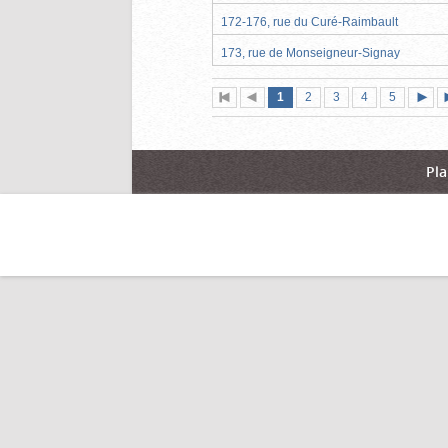
172-176, rue du Curé-Raimbault
173, rue de Monseigneur-Signay
Page
(page
Page
Page
Page
Page
1
Première
2
Page
3
4
5
actuelle)
page
précédente
suiva
Pla