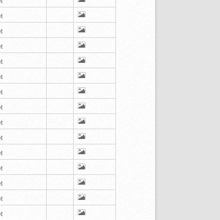
t
t
t
t
t
t
t
t
t
t
t
t
t
t
t