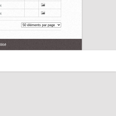
t
t
lité