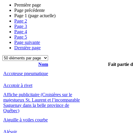
Première page
Page précédente
Page
1
(page actuelle)
Page
2
Page
3
Page
4
Page
5
Page suivante
Dernière page
Nom
Fait partie 
Accoteuse pneumatique
Accotoir à rivet
Affiche publicitaire (Croisières sur le
majestueux St. Laurent et l’incomparable
Saguenay dans la belle province de
Québec)
Aiguille à voiles courbe
Alésoir