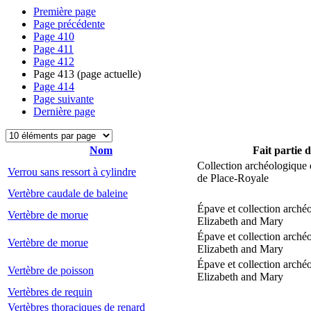
Première page
Page précédente
Page
410
Page
411
Page
412
Page
413
(page actuelle)
Page
414
Page suivante
Dernière page
Nom
Fait partie 
Collection archéologique 
Verrou sans ressort à cylindre
de Place-Royale
Vertèbre caudale de baleine
Épave et collection arché
Vertèbre de morue
Elizabeth and Mary
Épave et collection arché
Vertèbre de morue
Elizabeth and Mary
Épave et collection arché
Vertèbre de poisson
Elizabeth and Mary
Vertèbres de requin
Vertèbres thoraciques de renard