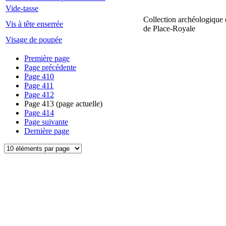
Vide-tasse
Collection archéologique 
Vis à tête enserrée
de Place-Royale
Visage de poupée
Première page
Page précédente
Page
410
Page
411
Page
412
Page
413
(page actuelle)
Page
414
Page suivante
Dernière page