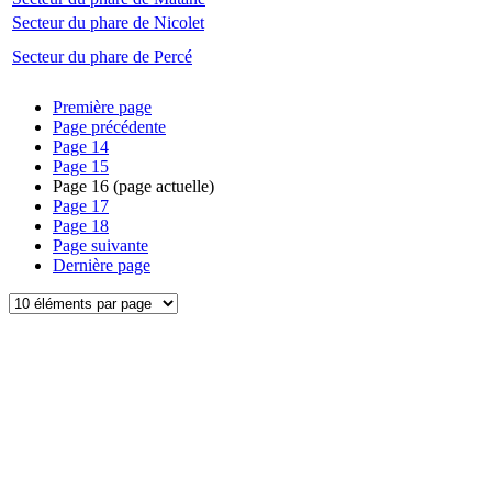
Secteur du phare de Nicolet
Secteur du phare de Percé
Première page
Page précédente
Page
14
Page
15
Page
16
(page actuelle)
Page
17
Page
18
Page suivante
Dernière page