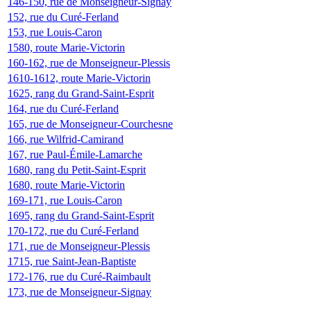
146-150, rue de Monseigneur-Signay
152, rue du Curé-Ferland
153, rue Louis-Caron
1580, route Marie-Victorin
160-162, rue de Monseigneur-Plessis
1610-1612, route Marie-Victorin
1625, rang du Grand-Saint-Esprit
164, rue du Curé-Ferland
165, rue de Monseigneur-Courchesne
166, rue Wilfrid-Camirand
167, rue Paul-Émile-Lamarche
1680, rang du Petit-Saint-Esprit
1680, route Marie-Victorin
169-171, rue Louis-Caron
1695, rang du Grand-Saint-Esprit
170-172, rue du Curé-Ferland
171, rue de Monseigneur-Plessis
1715, rue Saint-Jean-Baptiste
172-176, rue du Curé-Raimbault
173, rue de Monseigneur-Signay