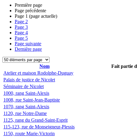
Première page
Page précédente
Page
1
(page actuelle)
Page
2
Page
3
Page
4
Page
5
Page suivante
Dernière page
Nom
Fait partie 
Atelier et maison Rodolphe-Duguay
Palais de justice de Nicolet
Séminaire de Nicolet
1000, rang Saint-Alexis
1008, rue Saint-Jean-Baptiste
1070, rang Saint-Alexis
1120, rue Notre-Dame
1125, rang du Grand-Saint-Esprit
115-123, rue de Monseigneur-Plessis
1150, route Marie-Victorin