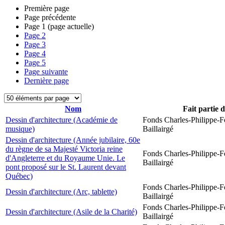
Première page
Page précédente
Page
1
(page actuelle)
Page
2
Page
3
Page
4
Page
5
Page suivante
Dernière page
Nom
Fait partie 
Dessin d'architecture (Académie de
Fonds Charles-Philippe-F
musique)
Baillairgé
Dessin d'architecture (Année jubilaire, 60e
du règne de sa Majesté Victoria reine
Fonds Charles-Philippe-F
d'Angleterre et du Royaume Unie. Le
Baillairgé
pont proposé sur le St. Laurent devant
Québec)
Fonds Charles-Philippe-F
Dessin d'architecture (Arc, tablette)
Baillairgé
Fonds Charles-Philippe-F
Dessin d'architecture (Asile de la Charité)
Baillairgé