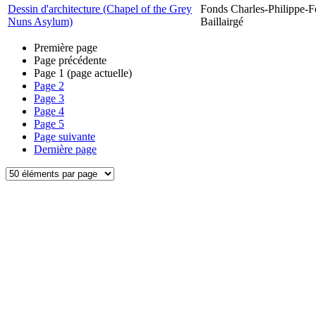
Dessin d'architecture (Chapel of the Grey
Fonds Charles-Philippe-F
Nuns Asylum)
Baillairgé
Première page
Page précédente
Page
1
(page actuelle)
Page
2
Page
3
Page
4
Page
5
Page suivante
Dernière page