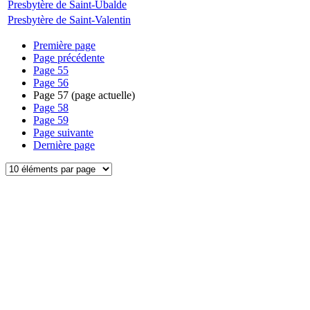
Presbytère de Saint-Ubalde
Presbytère de Saint-Valentin
Première page
Page précédente
Page
55
Page
56
Page
57
(page actuelle)
Page
58
Page
59
Page suivante
Dernière page