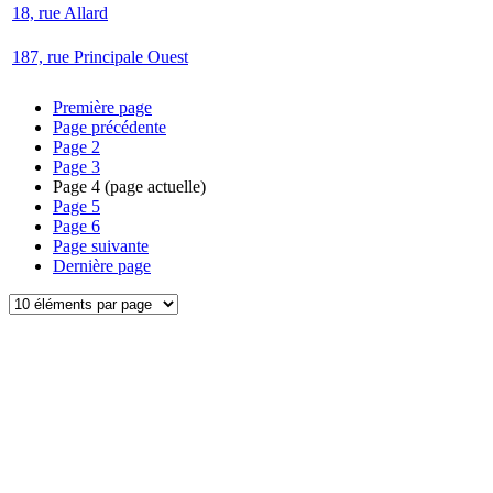
18, rue Allard
187, rue Principale Ouest
Première page
Page précédente
Page
2
Page
3
Page
4
(page actuelle)
Page
5
Page
6
Page suivante
Dernière page