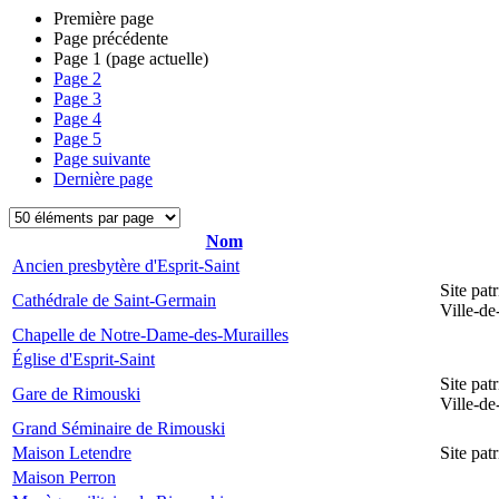
Première page
Page précédente
Page
1
(page actuelle)
Page
2
Page
3
Page
4
Page
5
Page suivante
Dernière page
Nom
Ancien presbytère d'Esprit-Saint
Site pat
Cathédrale de Saint-Germain
Ville-d
Chapelle de Notre-Dame-des-Murailles
Église d'Esprit-Saint
Site pat
Gare de Rimouski
Ville-d
Grand Séminaire de Rimouski
Maison Letendre
Site pa
Maison Perron