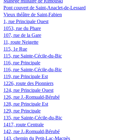
Manège militaire de Rimouski
Pont couvert de Saint-Anaclet-de-Lessard
Vieux théâtre de Saint-Fabien
1, rue Principale Ouest
1053, rue du Phare
107, rue de la Gare
11, route Neigette
115, 1e Rue
115, rue Sainte-Cécile-du-Bic
116, rue Principale
116, rue Sainte-Cécile-du-Bic
119, rue Principale Est
1226, route des Pionniers
124, rue Principale Ouest
126, rue J.-Romuald-Bérubé
128, rue Principale Est
129, rue Principale
135, rue Sainte-Cécile-du-Bic
1417, route Centrale
142, rue J.-Romuald-Bérubé
143, chemin du Petit-Lac-Macpès