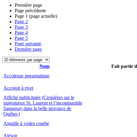
Première page
Page précédente
Page
1
(page actuelle)
Page
2
Page
3
Page
4
Page
5
Page suivante
Dernière page
Nom
Fait partie 
Accoteuse pneumatique
Accotoir à rivet
Affiche publicitaire (Croisières sur le
majestueux St. Laurent et l’incomparable
Saguenay dans la belle province de
Québec)
Aiguille à voiles courbe
Alésoir