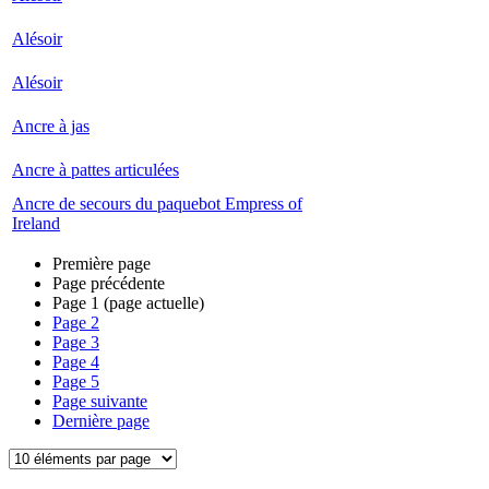
Alésoir
Alésoir
Ancre à jas
Ancre à pattes articulées
Ancre de secours du paquebot Empress of
Ireland
Première page
Page précédente
Page
1
(page actuelle)
Page
2
Page
3
Page
4
Page
5
Page suivante
Dernière page