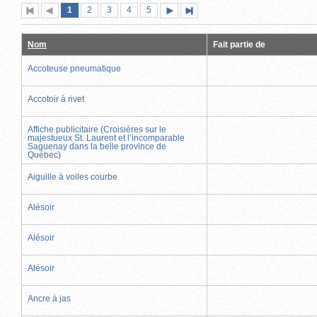
Page
(page
Page
Page
Page
Page
1
Première
2
Page
3
4
5
Page
Dernière
actuelle)
page
précédente
suivante
page
Nom
Fait partie de
Accoteuse pneumatique
Accotoir à rivet
Affiche publicitaire (Croisières sur le
majestueux St. Laurent et l’incomparable
Saguenay dans la belle province de
Québec)
Aiguille à voiles courbe
Alésoir
Alésoir
Alésoir
Ancre à jas