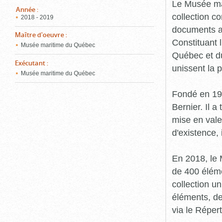
pou
Le Musée ma
ferm
Année
:
collection c
2018 - 2019
documents an
Maître d'oeuvre
:
Constituant 
Musée maritime du Québec
Québec et du
Exécutant
:
unissent la 
Musée maritime du Québec
Fondé en 19
Bernier. Il a
mise en vale
d'existence,
En 2018, le
de 400 éléme
collection u
éléments, de
via le Réper