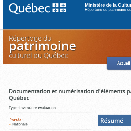
Ministère de la Cult
Répertoire du patrimoine c
Répertoire du
patrimoine
culturel du Québec
Accueil
Documentation et numérisation d'éléments pa
Québec
Type
:
Inventaire-évaluation
Résumé
(Boi
Portée
:
ouve
Nationale
cliq