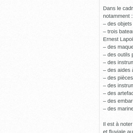
Dans le cadr
notamment :
– des objets
– trois batea
Ernest Lapoi
– des maque
– des outils 
– des instru
– des aides 
– des pièces
– des instru
– des artefa
– des embarc
– des marine
Il est à not
et fluviale 