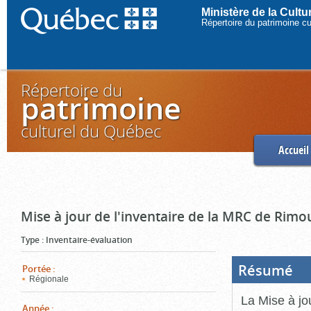
Ministère de la Cult
Répertoire du patrimoine c
Répertoire du
patrimoine
culturel du Québec
Accueil
Mise à jour de l'inventaire de la MRC de Rimo
Type
:
Inventaire-évaluation
Résumé
(Boi
Portée
:
ouve
Régionale
cliq
pou
La Mise à jo
ferm
Année
: