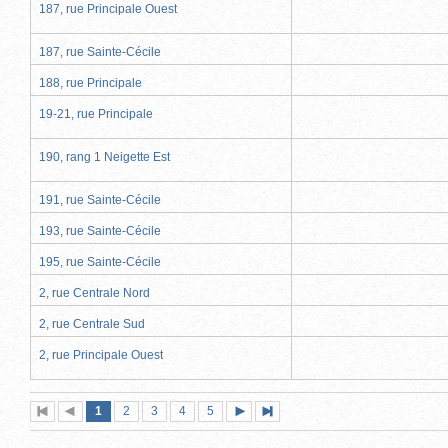
187, rue Principale Ouest
187, rue Sainte-Cécile
188, rue Principale
19-21, rue Principale
190, rang 1 Neigette Est
191, rue Sainte-Cécile
193, rue Sainte-Cécile
195, rue Sainte-Cécile
2, rue Centrale Nord
2, rue Centrale Sud
2, rue Principale Ouest
Page
(page
Page
Page
Page
Page
1
Première
2
Page
3
4
5
Page
Dernière
actuelle)
page
précédente
suivante
page