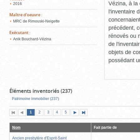
Vézina, à l
2016
l'inventaire
Maître d'oeuvre
:
concernaient
MRC de Rimouski-Neigette
précédent, c
Exécutant
:
rénovés ou m
Anik Bouchard-Vézina
de l'inventa
objets de co
possédant un
Éléments inventoriés (237)
Patrimoine immobilier (237)
Page
(page
Page
Page
Page
Page
1
Première
2
Page
3
4
5
Page
Dernière
actuelle)
page
précédente
suivante
page
Nom
Fait partie de
Ancien presbytère d'Esprit-Saint