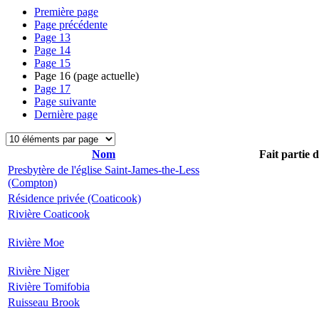
Première page
Page précédente
Page
13
Page
14
Page
15
Page
16
(page actuelle)
Page
17
Page suivante
Dernière page
Nom
Fait partie 
Presbytère de l'église Saint-James-the-Less
(Compton)
Résidence privée (Coaticook)
Rivière Coaticook
Rivière Moe
Rivière Niger
Rivière Tomifobia
Ruisseau Brook