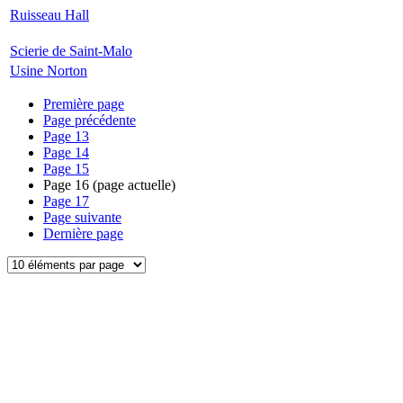
Ruisseau Hall
Scierie de Saint-Malo
Usine Norton
Première page
Page précédente
Page
13
Page
14
Page
15
Page
16
(page actuelle)
Page
17
Page suivante
Dernière page