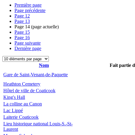
Première page
Page précédente
Page
12
Page
13
Page
14
(page actuelle)
Page
15
Page
16
Page suivante
Dernière page
Nom
Fait partie 
Gare de Saint-Venant-de-Paquette
Heathton Cemetery
Hôtel de ville de Coaticook
King's Hall
La colline au Canon
Lac Lippé
Laiterie Coaticook
Lieu historique national Louis-S.-St-
Laurent