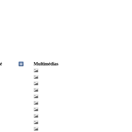
é
Multimédias