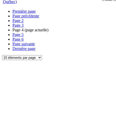
Québec)
Première page
Page précédente
Page
2
Page
3
Page
4
(page actuelle)
Page
5
Page
6
Page suivante
Dernière page