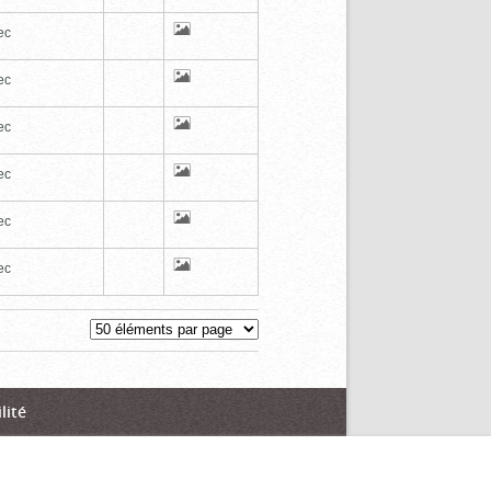
ec
ec
ec
ec
ec
ec
lité