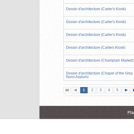
Dessin d'architecture (Carter's Kiosk)
Dessin d'architecture (Carter's Kiosk)
Dessin d'architecture (Carter's Kiosk)
Dessin d'architecture (Carters Kiosk)
Dessin d'architecture (Champlain Market)
Dessin d'architecture (Chapel of the Grey
Nuns Asylum)
Page
(page
Page
Page
Page
Page
1
Première
2
Page
3
4
5
actuelle)
page
précédente
suiva
Pla