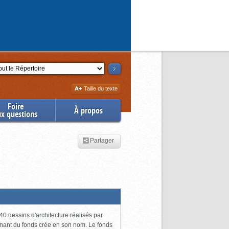
ction
Augmenter
Taille du texte
la
Foire
À propos
ux questions
Partager
0 dessins d'architecture réalisés par
enant du fonds crée en son nom. Le fonds