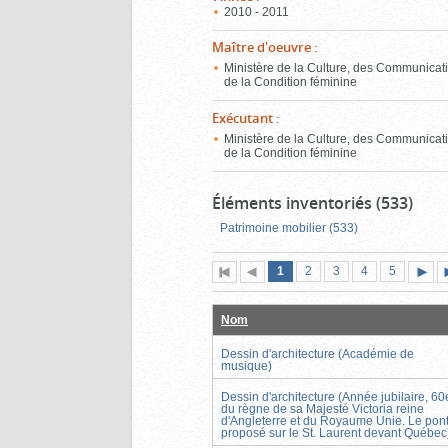
2010 - 2011
Maître d'oeuvre
:
Ministère de la Culture, des Communicati
de la Condition féminine
Exécutant
:
Ministère de la Culture, des Communicati
de la Condition féminine
Éléments inventoriés (533)
Patrimoine mobilier (533)
Page
(page
Page
Page
Page
Page
1
Première
2
Page
3
4
5
actuelle)
page
précédente
suiva
Nom
Dessin d'architecture (Académie de
musique)
Dessin d'architecture (Année jubilaire, 60
du règne de sa Majesté Victoria reine
d'Angleterre et du Royaume Unie. Le pon
proposé sur le St. Laurent devant Québec