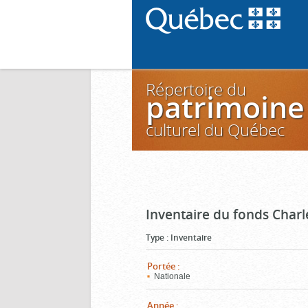
Répertoire du
patrimoine
culturel du Québec
Inventaire du fonds Charl
Type
:
Inventaire
Portée
:
Nationale
Année
: