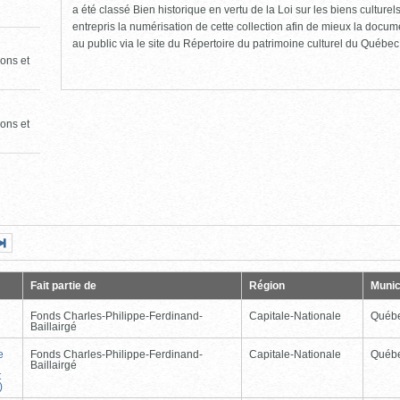
a été classé Bien historique en vertu de la Loi sur les biens culture
entrepris la numérisation de cette collection afin de mieux la docume
au public via le site du Répertoire du patrimoine culturel du Québec
ons et
ons et
Page
Dernière
nte
page
Fait partie de
Région
Munic
Fonds Charles-Philippe-Ferdinand-
Capitale-Nationale
Québ
Baillairgé
e
Fonds Charles-Philippe-Ferdinand-
Capitale-Nationale
Québ
Baillairgé
t
)