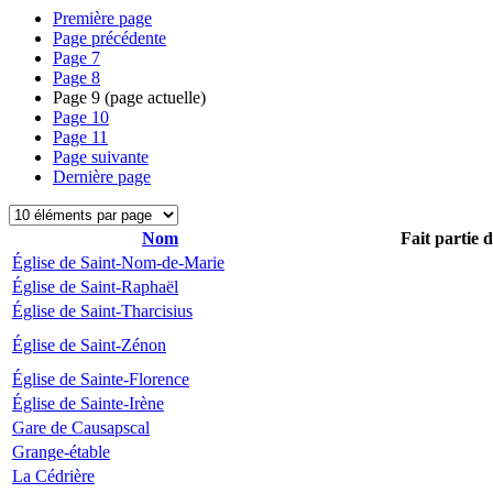
Première page
Page précédente
Page
7
Page
8
Page
9
(page actuelle)
Page
10
Page
11
Page suivante
Dernière page
Nom
Fait partie 
Église de Saint-Nom-de-Marie
Église de Saint-Raphaël
Église de Saint-Tharcisius
Église de Saint-Zénon
Église de Sainte-Florence
Église de Sainte-Irène
Gare de Causapscal
Grange-étable
La Cédrière