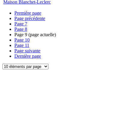
Maison Blanchet-Leclerc
Première page
Page précédente
Page
7
Page
8
Page
9
(page actuelle)
Page
10
Page
11
Page suivante
Dernière page