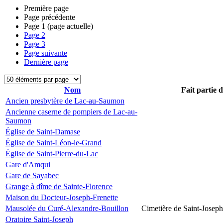
Première page
Page précédente
Page
1
(page actuelle)
Page
2
Page
3
Page suivante
Dernière page
Nom
Fait partie 
Ancien presbytère de Lac-au-Saumon
Ancienne caserne de pompiers de Lac-au-
Saumon
Église de Saint-Damase
Église de Saint-Léon-le-Grand
Église de Saint-Pierre-du-Lac
Gare d'Amqui
Gare de Sayabec
Grange à dîme de Sainte-Florence
Maison du Docteur-Joseph-Frenette
Mausolée du Curé-Alexandre-Bouillon
Cimetière de Saint-Joseph
Oratoire Saint-Joseph