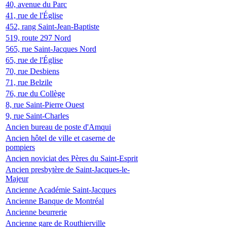
40, avenue du Parc
41, rue de l'Église
452, rang Saint-Jean-Baptiste
519, route 297 Nord
565, rue Saint-Jacques Nord
65, rue de l'Église
70, rue Desbiens
71, rue Belzile
76, rue du Collège
8, rue Saint-Pierre Ouest
9, rue Saint-Charles
Ancien bureau de poste d'Amqui
Ancien hôtel de ville et caserne de
pompiers
Ancien noviciat des Pères du Saint-Esprit
Ancien presbytère de Saint-Jacques-le-
Majeur
Ancienne Académie Saint-Jacques
Ancienne Banque de Montréal
Ancienne beurrerie
Ancienne gare de Routhierville