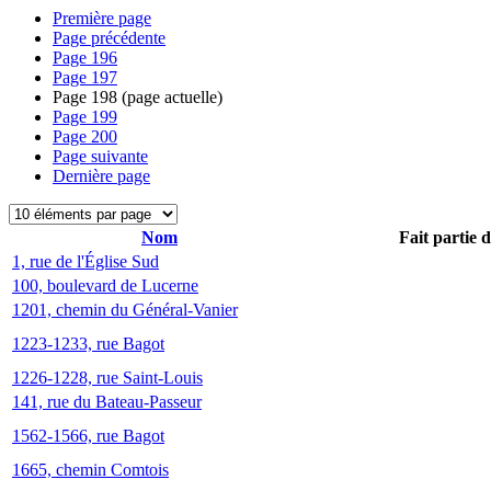
Première page
Page précédente
Page
196
Page
197
Page
198
(page actuelle)
Page
199
Page
200
Page suivante
Dernière page
Nom
Fait partie 
1, rue de l'Église Sud
100, boulevard de Lucerne
1201, chemin du Général-Vanier
1223-1233, rue Bagot
1226-1228, rue Saint-Louis
141, rue du Bateau-Passeur
1562-1566, rue Bagot
1665, chemin Comtois