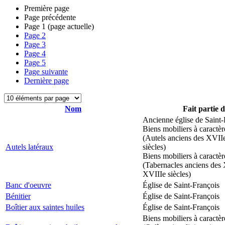
Première page
Page précédente
Page
1
(page actuelle)
Page
2
Page
3
Page
4
Page
5
Page suivante
Dernière page
Nom
Fait partie 
Ancienne église de Saint-
Biens mobiliers à caractèr
(Autels anciens des XVII
Autels latéraux
siècles)
Biens mobiliers à caractèr
(Tabernacles anciens des 
XVIIIe siècles)
Banc d'oeuvre
Église de Saint-François
Bénitier
Église de Saint-François
Boîtier aux saintes huiles
Église de Saint-François
Biens mobiliers à caractèr