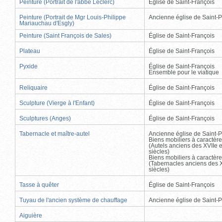
Peinture (Portrait de l'abbé Leclerc)
Église de Saint-François
Peinture (Portrait de Mgr Louis-Philippe
Ancienne église de Saint-P
Mariauchau d'Esgly)
Peinture (Saint François de Sales)
Église de Saint-François
Plateau
Église de Saint-François
Pyxide
Église de Saint-François
Ensemble pour le viatique
Reliquaire
Église de Saint-François
Sculpture (Vierge à l'Enfant)
Église de Saint-François
Sculptures (Anges)
Église de Saint-François
Tabernacle et maître-autel
Ancienne église de Saint-P
Biens mobiliers à caractère
(Autels anciens des XVIIe e
siècles)
Biens mobiliers à caractère
(Tabernacles anciens des X
siècles)
Tasse à quêter
Église de Saint-François
Tuyau de l'ancien système de chauffage
Ancienne église de Saint-P
Aiguière