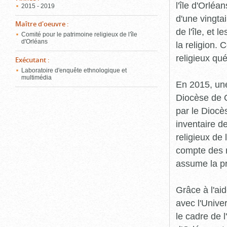
l'île d'Orléa
2015 - 2019
d'une vingta
Maître d'oeuvre
:
de l'île, et 
Comité pour le patrimoine religieux de l'île
d'Orléans
la religion.
religieux qu
Exécutant
:
Laboratoire d'enquête ethnologique et
multimédia
En 2015, une
Diocèse de Q
par le Diocès
inventaire d
religieux de 
compte des r
assume la p
Grâce à l'ai
avec l'Unive
le cadre de 