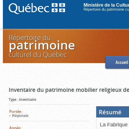
Ministère de la Cult
Répertoire du patrimoine c
Répertoire du
patrimoine
culturel du Québec
Accueil
Inventaire du patrimoine mobilier religieux de
Type
:
Inventaire
Résumé
(Boi
Portée
:
ouve
Régionale
cliq
pou
La Fabrique 
ferm
Année
: