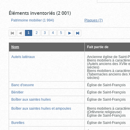
Éléments inventoriés (2 001)
Patrimoine mobilier (1 994)
Plaques (7)
Page
(page
Page
Page
Page
Page
1
Première
2
Page
3
4
5
Page
Dernière
actuelle)
page
précédente
suivante
page
Nom
Fait partie de
Autels latéraux
Ancienne église de Saint-P
Biens mobiliers à caractère
(Autels anciens des XVIIe e
siècles)
Biens mobiliers à caractère
(Tabernacles anciens des X
siècles)
Banc d'oeuvre
Église de Saint-François
Bénitier
Église de Saint-François
Boîtier aux saintes huiles
Église de Saint-François
Boîtier aux saintes huiles et ampoules
Biens mobiliers à caractère
(Orfèvrerie religieuse)
Église de Saint-François
Burettes
Église de Saint-François