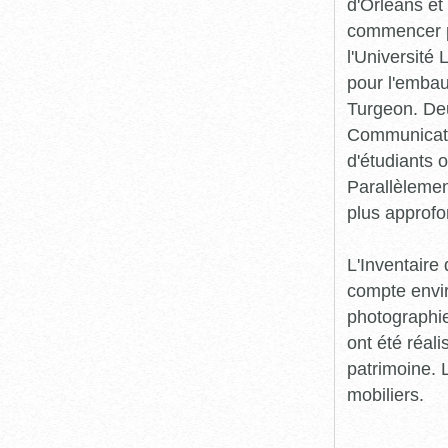
d'Orléans et
commencer pr
l'Université
pour l'embau
Turgeon. Deu
Communicatio
d'étudiants o
Parallèlement
plus approfo
L'Inventaire 
compte envir
photographie
ont été réali
patrimoine. L
mobiliers.