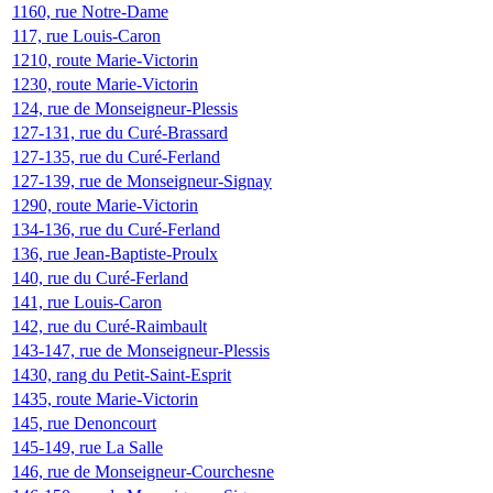
1160, rue Notre-Dame
117, rue Louis-Caron
1210, route Marie-Victorin
1230, route Marie-Victorin
124, rue de Monseigneur-Plessis
127-131, rue du Curé-Brassard
127-135, rue du Curé-Ferland
127-139, rue de Monseigneur-Signay
1290, route Marie-Victorin
134-136, rue du Curé-Ferland
136, rue Jean-Baptiste-Proulx
140, rue du Curé-Ferland
141, rue Louis-Caron
142, rue du Curé-Raimbault
143-147, rue de Monseigneur-Plessis
1430, rang du Petit-Saint-Esprit
1435, route Marie-Victorin
145, rue Denoncourt
145-149, rue La Salle
146, rue de Monseigneur-Courchesne