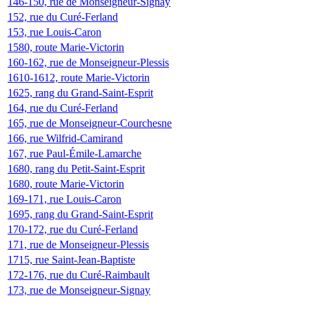
146-150, rue de Monseigneur-Signay
152, rue du Curé-Ferland
153, rue Louis-Caron
1580, route Marie-Victorin
160-162, rue de Monseigneur-Plessis
1610-1612, route Marie-Victorin
1625, rang du Grand-Saint-Esprit
164, rue du Curé-Ferland
165, rue de Monseigneur-Courchesne
166, rue Wilfrid-Camirand
167, rue Paul-Émile-Lamarche
1680, rang du Petit-Saint-Esprit
1680, route Marie-Victorin
169-171, rue Louis-Caron
1695, rang du Grand-Saint-Esprit
170-172, rue du Curé-Ferland
171, rue de Monseigneur-Plessis
1715, rue Saint-Jean-Baptiste
172-176, rue du Curé-Raimbault
173, rue de Monseigneur-Signay