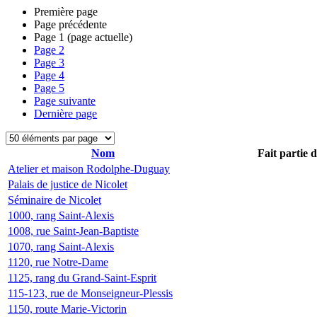
Première page
Page précédente
Page
1
(page actuelle)
Page
2
Page
3
Page
4
Page
5
Page suivante
Dernière page
Nom
Fait partie 
Atelier et maison Rodolphe-Duguay
Palais de justice de Nicolet
Séminaire de Nicolet
1000, rang Saint-Alexis
1008, rue Saint-Jean-Baptiste
1070, rang Saint-Alexis
1120, rue Notre-Dame
1125, rang du Grand-Saint-Esprit
115-123, rue de Monseigneur-Plessis
1150, route Marie-Victorin