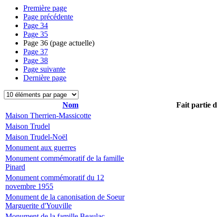
Première page
Page précédente
Page
34
Page
35
Page
36
(page actuelle)
Page
37
Page
38
Page suivante
Dernière page
Nom
Fait partie 
Maison Therrien-Massicotte
Maison Trudel
Maison Trudel-Noël
Monument aux guerres
Monument commémoratif de la famille
Pinard
Monument commémoratif du 12
novembre 1955
Monument de la canonisation de Soeur
Marguerite d'Youville
Monument de la famille Beaulac