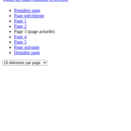
Première page
Page précédente
Page
1
Page
2
Page
3
(page actuelle)
Page
4
Page
5
Page suivante
Dernière page