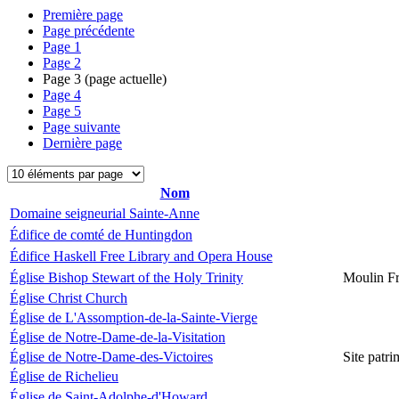
Première page
Page précédente
Page
1
Page
2
Page
3
(page actuelle)
Page
4
Page
5
Page suivante
Dernière page
Nom
Domaine seigneurial Sainte-Anne
Édifice de comté de Huntingdon
Édifice Haskell Free Library and Opera House
Église Bishop Stewart of the Holy Trinity
Moulin Fr
Église Christ Church
Église de L'Assomption-de-la-Sainte-Vierge
Église de Notre-Dame-de-la-Visitation
Église de Notre-Dame-des-Victoires
Site patr
Église de Richelieu
Église de Saint-Adolphe-d'Howard