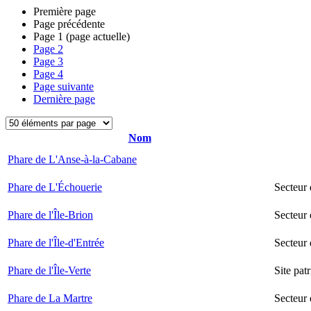
Première page
Page précédente
Page
1
(page actuelle)
Page
2
Page
3
Page
4
Page suivante
Dernière page
Nom
Phare de L'Anse-à-la-Cabane
Phare de L'Échouerie
Secteur
Phare de l'Île-Brion
Secteur 
Phare de l'Île-d'Entrée
Secteur 
Phare de l'Île-Verte
Site pat
Phare de La Martre
Secteur 