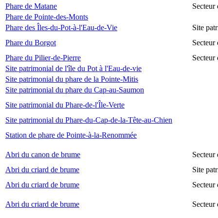
Phare de Matane
Secteur
Phare de Pointe-des-Monts
Phare des Îles-du-Pot-à-l'Eau-de-Vie
Site pat
Phare du Borgot
Secteur
Phare du Pilier-de-Pierre
Secteur 
Site patrimonial de l'île du Pot à l'Eau-de-vie
Site patrimonial du phare de la Pointe-Mitis
Site patrimonial du phare du Cap-au-Saumon
Site patrimonial du Phare-de-l'Île-Verte
Site patrimonial du Phare-du-Cap-de-la-Tête-au-Chien
Station de phare de Pointe-à-la-Renommée
Abri du canon de brume
Secteur
Abri du criard de brume
Site pa
Abri du criard de brume
Secteur
Abri du criard de brume
Secteur