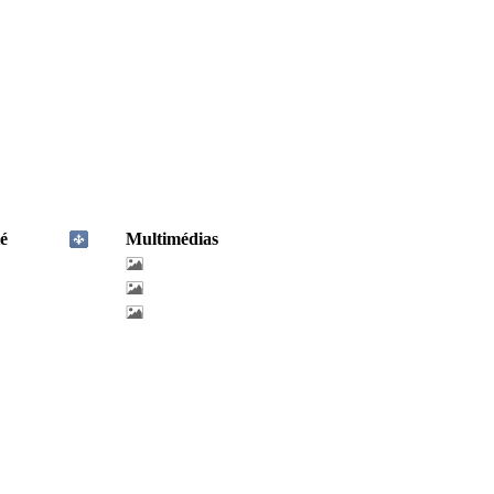
é
Multimédias