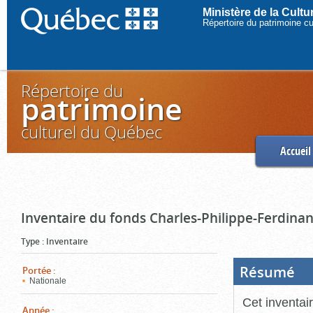
Ministère de la Cult
Répertoire du patrimoine c
Répertoire du
patrimoine
culturel du Québec
Accueil
Inventaire du fonds Charles-Philippe-Ferdinan
Type
:
Inventaire
Résumé
(Boi
Portée
:
ouve
Nationale
cliq
pou
Cet inventai
ferm
Année
: