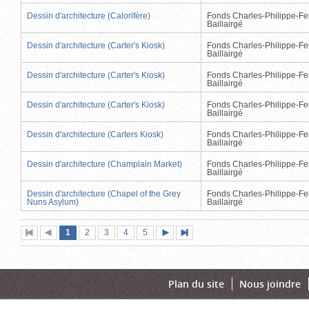
Dessin d'architecture (Calorifère)
Fonds Charles-Philippe-Fe
Baillairgé
Dessin d'architecture (Carter's Kiosk)
Fonds Charles-Philippe-Fe
Baillairgé
Dessin d'architecture (Carter's Kiosk)
Fonds Charles-Philippe-Fe
Baillairgé
Dessin d'architecture (Carter's Kiosk)
Fonds Charles-Philippe-Fe
Baillairgé
Dessin d'architecture (Carters Kiosk)
Fonds Charles-Philippe-Fe
Baillairgé
Dessin d'architecture (Champlain Market)
Fonds Charles-Philippe-Fe
Baillairgé
Dessin d'architecture (Chapel of the Grey
Fonds Charles-Philippe-Fe
Nuns Asylum)
Baillairgé
Page
(page
Page
Page
Page
Page
1
Première
2
Page
3
4
5
Page
Dernière
actuelle)
page
précédente
suivante
page
Plan du site
Nous joindre