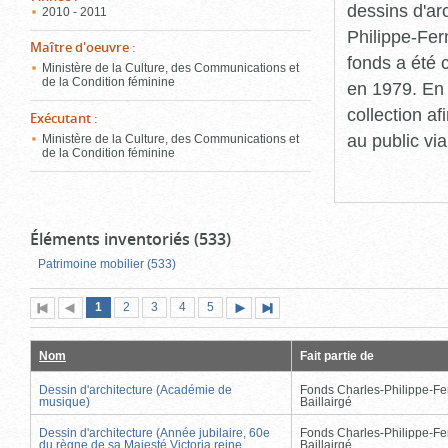
dessins d'ar
2010 - 2011
Philippe-Fer
Maître d'oeuvre
:
fonds a été c
Ministère de la Culture, des Communications et
de la Condition féminine
en 1979. En 
collection a
Exécutant
:
au public vi
Ministère de la Culture, des Communications et
de la Condition féminine
Éléments inventoriés (533)
Patrimoine mobilier (533)
Page
(page
Page
Page
Page
Page
1
Première
2
Page
3
4
5
Page
Dernière
actuelle)
page
précédente
suivante
page
Nom
Fait partie de
Dessin d'architecture (Académie de
Fonds Charles-Philippe-Fe
musique)
Baillairgé
Dessin d'architecture (Année jubilaire, 60e
Fonds Charles-Philippe-Fe
du règne de sa Majesté Victoria reine
Baillairgé