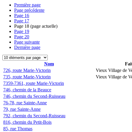
Première page
Page précédente
Page
16
Page
17
Page
18
(page actuelle)
Page
19
Page
20
Page suivante
Dernière page
Nom
Fai
726, route Marie-Victorin
Vieux Village de V
735, route Marie-Victorin
Vieux Village de V
7359-7361, route Marie-Victorin
746, chemin de la Beauce
746, chemin du Second-Ruisseau
76-78, rue Sainte-Anne
79, rue Sainte-Anne
792, chemin du Second-Ruisseau
816, chemin du Petit-Bois
85, rue Thomas