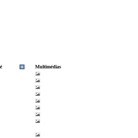
é
Multimédias