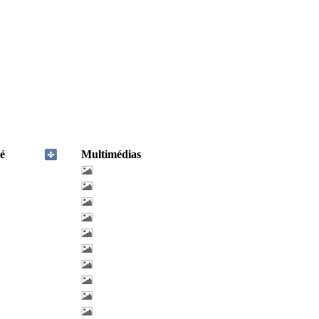
é
Multimédias