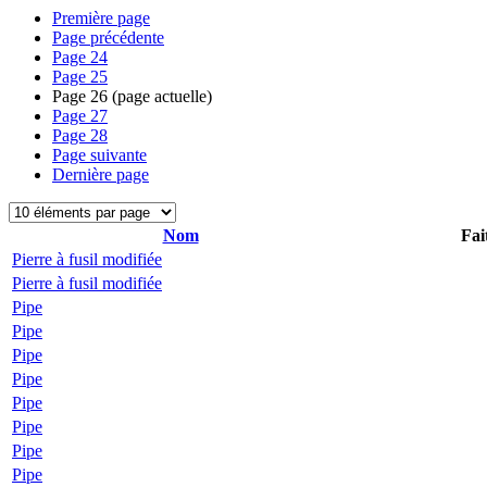
Première page
Page précédente
Page
24
Page
25
Page
26
(page actuelle)
Page
27
Page
28
Page suivante
Dernière page
Nom
Fai
Pierre à fusil modifiée
Pierre à fusil modifiée
Pipe
Pipe
Pipe
Pipe
Pipe
Pipe
Pipe
Pipe