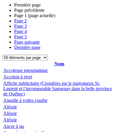
Première page
Page précédente
Page
1
(page actuelle)
Page
2
Page
3
Page
4
Page
5
Page suivante
Dernière page
Nom
Accoteuse pneumatique
Accotoir à rivet
Affiche publicitaire (Croisières sur le majestueux St.
Laurent et l’incomparable Saguenay dans la belle province
de Québec)
Aiguille à voiles courbe
Alésoir
Alésoir
Alésoir
Ancre à jas