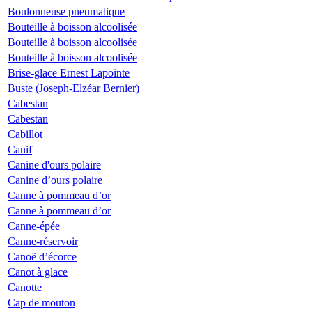
Boulonneuse pneumatique
Bouteille à boisson alcoolisée
Bouteille à boisson alcoolisée
Bouteille à boisson alcoolisée
Brise-glace Ernest Lapointe
Buste (Joseph-Elzéar Bernier)
Cabestan
Cabestan
Cabillot
Canif
Canine d'ours polaire
Canine d’ours polaire
Canne à pommeau d’or
Canne à pommeau d’or
Canne-épée
Canne-réservoir
Canoë d’écorce
Canot à glace
Canotte
Cap de mouton