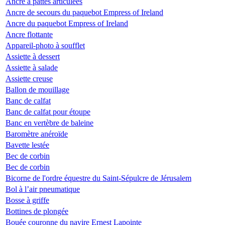
Ancre à pattes articulées
Ancre de secours du paquebot Empress of Ireland
Ancre du paquebot Empress of Ireland
Ancre flottante
Appareil-photo à soufflet
Assiette à dessert
Assiette à salade
Assiette creuse
Ballon de mouillage
Banc de calfat
Banc de calfat pour étoupe
Banc en vertèbre de baleine
Baromètre anéroïde
Bavette lestée
Bec de corbin
Bec de corbin
Bicorne de l'ordre équestre du Saint-Sépulcre de Jérusalem
Bol à l’air pneumatique
Bosse à griffe
Bottines de plongée
Bouée couronne du navire Ernest Lapointe