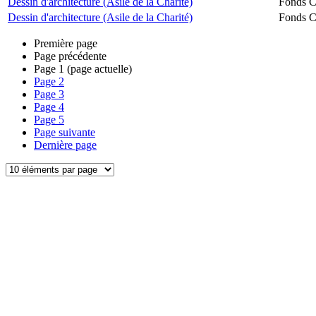
Dessin d'architecture (Asile de la Charité)
Fonds Ch
Dessin d'architecture (Asile de la Charité)
Fonds Ch
Première page
Page précédente
Page
1
(page actuelle)
Page
2
Page
3
Page
4
Page
5
Page suivante
Dernière page