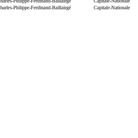
arles-Philippe-Ferdinand-Baillairgé
Capitale-Nationale
arles-Philippe-Ferdinand-Baillairgé
Capitale-Nationale