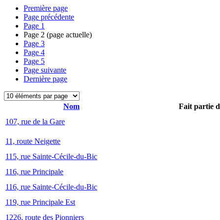
Première page
Page précédente
Page
1
Page
2
(page actuelle)
Page
3
Page
4
Page
5
Page suivante
Dernière page
Nom
Fait partie 
107, rue de la Gare
11, route Neigette
115, rue Sainte-Cécile-du-Bic
116, rue Principale
116, rue Sainte-Cécile-du-Bic
119, rue Principale Est
1226, route des Pionniers