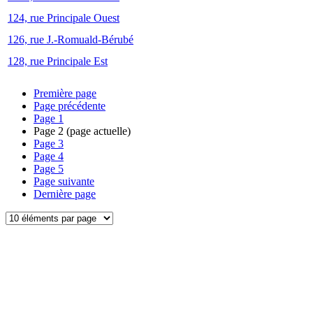
124, rue Principale Ouest
126, rue J.-Romuald-Bérubé
128, rue Principale Est
Première page
Page précédente
Page
1
Page
2
(page actuelle)
Page
3
Page
4
Page
5
Page suivante
Dernière page