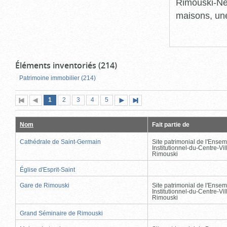
Rimouski-Nei
maisons, une
Éléments inventoriés (214)
Patrimoine immobilier (214)
Page
(page
Page
Page
Page
Page
1
Première
2
Page
3
4
5
Page
Dernière
actuelle)
page
précédente
suivante
page
Nom
Fait partie de
Cathédrale de Saint-Germain
Site patrimonial de l'Ensem
Institutionnel-du-Centre-Vil
Rimouski
Église d'Esprit-Saint
Gare de Rimouski
Site patrimonial de l'Ensem
Institutionnel-du-Centre-Vil
Rimouski
Grand Séminaire de Rimouski