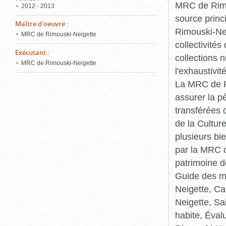
MRC de Rimou
2012 - 2013
source princ
Maître d'oeuvre
:
Rimouski-Nei
MRC de Rimouski-Neigette
collectivité
Exécutant
:
collections 
MRC de Rimouski-Neigette
l'exhaustivit
La MRC de Ri
assurer la p
transférées 
de la Cultur
plusieurs bi
par la MRC d
patrimoine d
Guide des ma
Neigette, C
Neigette, Sa
habite, Éval