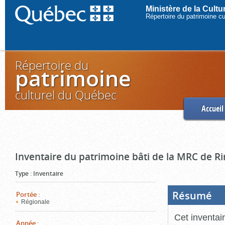
Ministère de la Cult
Répertoire du patrimoine c
Répertoire du
patrimoine
culturel du Québec
Accueil
Inventaire du patrimoine bâti de la MRC de R
Type
:
Inventaire
Résumé
(Boi
Portée
:
ouve
Régionale
cliq
pou
Cet inventai
ferm
Année
: