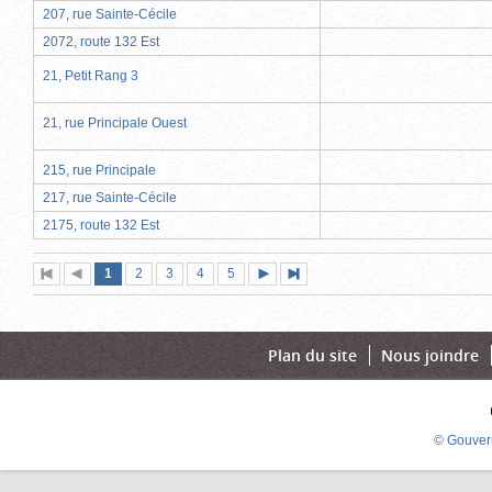
207, rue Sainte-Cécile
2072, route 132 Est
21, Petit Rang 3
21, rue Principale Ouest
215, rue Principale
217, rue Sainte-Cécile
2175, route 132 Est
Page
(page
Page
Page
Page
Page
1
Première
2
Page
3
4
5
Page
Dernière
actuelle)
page
précédente
suivante
page
Plan du site
Nous joindre
© Gouver