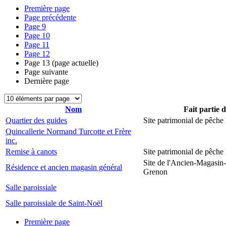
Première page
Page précédente
Page
9
Page
10
Page
11
Page
12
Page
13
(page actuelle)
Page suivante
Dernière page
Nom
Fait partie 
Quartier des guides
Site patrimonial de pêch
Quincallerie Normand Turcotte et Frère
inc.
Remise à canots
Site patrimonial de pêch
Site de l'Ancien-Magasin
Résidence et ancien magasin général
Grenon
Salle paroissiale
Salle paroissiale de Saint-Noël
Première page