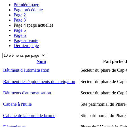
Première page
Page précédente
Page
2
Page
3
Page
4
(page actuelle)
Page
5
Page
6
Page suivante
Dernière page
Nom
Fait partie 
Bâtiment d'automatisation
Secteur du phare de Cap-
Bâtiment des équipements de navigation
Secteur du phare de Cap 
Bâtiments d'automatisation
Secteur du phare de Cap
Cabane à l'huile
Site patrimonial du Phare-
Cabane de la corne de brume
Site patrimonial du Phare-
Dépendance
Phare de L'Anse-à-la-Ca