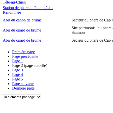
Tête-au-Chien
Station de phare de Pointe-à-la-
Renommée
Abri du canon de brume
Secteur du phare de Cap
Site patrimonial du phare
Abri du criard de brume
Saumon
Abri du criard de brume
Secteur du phare de Cap-
Première page
Page précédente
Page
1
Page
2
(page actuelle)
Page
3
Page
4
Page
5
Page suivante
Dernière page