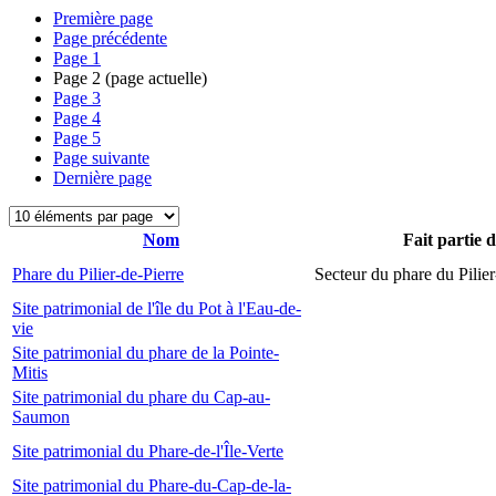
Première page
Page précédente
Page
1
Page
2
(page actuelle)
Page
3
Page
4
Page
5
Page suivante
Dernière page
Nom
Fait partie 
Phare du Pilier-de-Pierre
Secteur du phare du Pilier
Site patrimonial de l'île du Pot à l'Eau-de-
vie
Site patrimonial du phare de la Pointe-
Mitis
Site patrimonial du phare du Cap-au-
Saumon
Site patrimonial du Phare-de-l'Île-Verte
Site patrimonial du Phare-du-Cap-de-la-