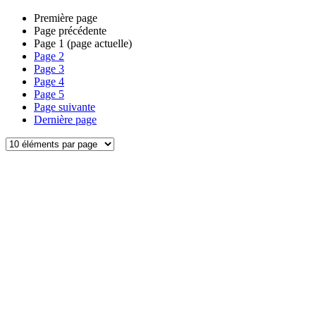
Première page
Page précédente
Page
1
(page actuelle)
Page
2
Page
3
Page
4
Page
5
Page suivante
Dernière page