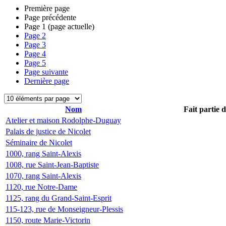
Première page
Page précédente
Page
1
(page actuelle)
Page
2
Page
3
Page
4
Page
5
Page suivante
Dernière page
Nom
Fait partie 
Atelier et maison Rodolphe-Duguay
Palais de justice de Nicolet
Séminaire de Nicolet
1000, rang Saint-Alexis
1008, rue Saint-Jean-Baptiste
1070, rang Saint-Alexis
1120, rue Notre-Dame
1125, rang du Grand-Saint-Esprit
115-123, rue de Monseigneur-Plessis
1150, route Marie-Victorin