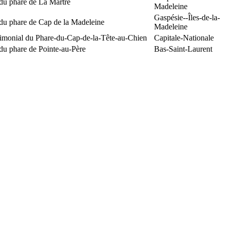
du phare de La Martre
Madeleine
Gaspésie--Îles-de-la-
 du phare de Cap de la Madeleine
Madeleine
rimonial du Phare-du-Cap-de-la-Tête-au-Chien
Capitale-Nationale
du phare de Pointe-au-Père
Bas-Saint-Laurent