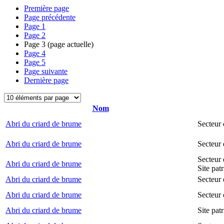
Première page
Page précédente
Page
1
Page
2
Page
3
(page actuelle)
Page
4
Page
5
Page suivante
Dernière page
Nom
Abri du criard de brume
Secteur
Abri du criard de brume
Secteur
Secteur 
Abri du criard de brume
Site pat
Abri du criard de brume
Secteur 
Abri du criard de brume
Secteur 
Abri du criard de brume
Site pat