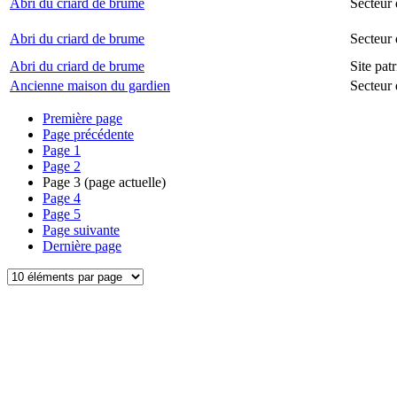
Abri du criard de brume
Secteur 
Abri du criard de brume
Secteur
Abri du criard de brume
Site pat
Ancienne maison du gardien
Secteur 
Première page
Page précédente
Page
1
Page
2
Page
3
(page actuelle)
Page
4
Page
5
Page suivante
Dernière page