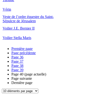
Vérin
Veste de l’ordre équestre du Saint-
Sépulcre de Jérusalem
Voilier J.E. Bernier II
Voilier Stella Maris
Première page
Page précédente
Page
36
Page
37
Page
38
Page
39
Page
40
(page actuelle)
Page suivante
Dernière page