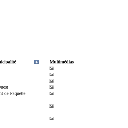
cipalité
Multimédias
uest
nt-de-Paquette