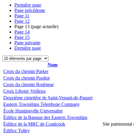
Première page
Page précédente
Page
11
Page
12
Page
13
(page actuelle)
Page
14
Page
15
Page suivante
Dernière page
Nom
Croix du chemin Parker
Croix du chemin Pouliot
Croix du chemin Rodrigue
Croix Liboire Veilleux
Deuxième cimetière de Saint-Venant-de-Paquet
Eastern Townships Telephone Company
École Huntingville Universalist
Édifice de la Banque des Eastern Townships
Édifice de la MRC de Coaticook
Site patrimonial
Édifice Tolley