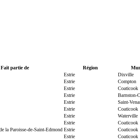
Fait partie de
Région
Muni
Estrie
Dixville
Estrie
Compton
Estrie
Coaticook
Estrie
Barnston-O
Estrie
Saint-Vena
Estrie
Coaticook
Estrie
Waterville
Estrie
Coaticook
 de la Paroisse-de-Saint-Edmond
Estrie
Coaticook
Estrie
Coaticook