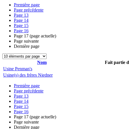
Première page
Page précédente
Page
13
Page
14
Page
15
Page
16
Page
17
(page actuelle)
Page suivante
Dernière page
Nom
Fait partie 
Usine Penman's
Usine(s) des frères Niedner
Première page
Page précédente
Page
13
Page
14
Page
15
Page
16
Page
17
(page actuelle)
Page suivante
Dernière page