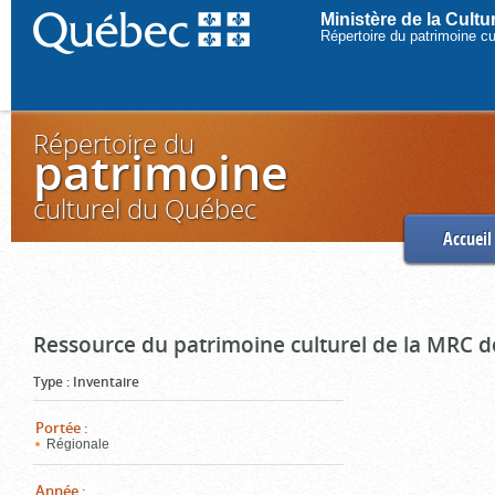
Ministère de la Cult
Répertoire du patrimoine c
Répertoire du
patrimoine
culturel du Québec
Accueil
Ressource du patrimoine culturel de la MRC d
Type
:
Inventaire
Portée
:
Régionale
Année
: