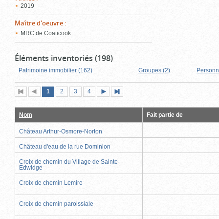
2019
Maître d'oeuvre
:
MRC de Coaticook
Éléments inventoriés (198)
Patrimoine immobilier (162)
Groupes (2)
Personn
Page
(page
Page
Page
Page
1
Première
2
Page
3
4
Page
Dernière
actuelle)
page
précédente
suivante
page
Nom
Fait partie de
Château Arthur-Osmore-Norton
Château d'eau de la rue Dominion
Croix de chemin du Village de Sainte-
Edwidge
Croix de chemin Lemire
Croix de chemin paroissiale