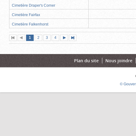
Cimetière Draper's Corner
Cimetière Fairfax
Cimetière Falkenhorst
Page
(page
Page
Page
Page
1
Première
2
Page
3
4
Page
Dernière
actuelle)
page
précédente
suivante
page
Plan du site
Nous joindre
© Gouver