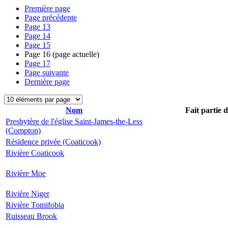
Première page
Page précédente
Page
13
Page
14
Page
15
Page
16
(page actuelle)
Page
17
Page suivante
Dernière page
Nom
Fait partie 
Presbytère de l'église Saint-James-the-Less
(Compton)
Résidence privée (Coaticook)
Rivière Coaticook
Rivière Moe
Rivière Niger
Rivière Tomifobia
Ruisseau Brook