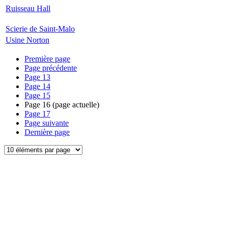
Ruisseau Hall
Scierie de Saint-Malo
Usine Norton
Première page
Page précédente
Page
13
Page
14
Page
15
Page
16
(page actuelle)
Page
17
Page suivante
Dernière page