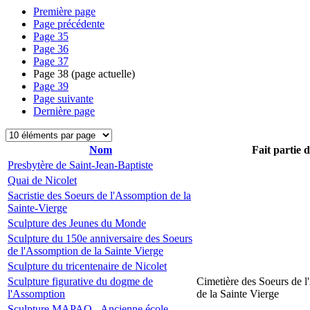
Première page
Page précédente
Page
35
Page
36
Page
37
Page
38
(page actuelle)
Page
39
Page suivante
Dernière page
Nom
Fait partie 
Presbytère de Saint-Jean-Baptiste
Quai de Nicolet
Sacristie des Soeurs de l'Assomption de la
Sainte-Vierge
Sculpture des Jeunes du Monde
Sculpture du 150e anniversaire des Soeurs
de l'Assomption de la Sainte Vierge
Sculpture du tricentenaire de Nicolet
Sculpture figurative du dogme de
Cimetière des Soeurs de 
l'Assomption
de la Sainte Vierge
Sculpture MAPAQ - Ancienne école