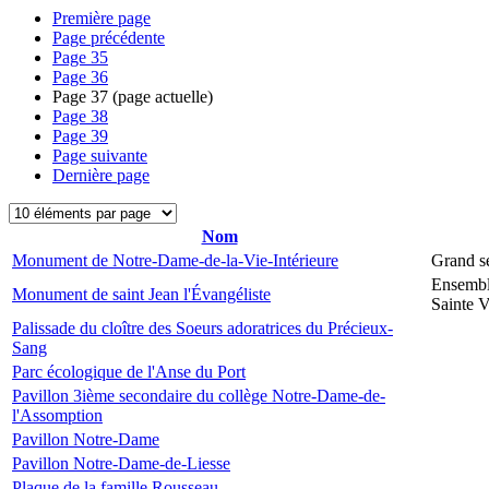
Première page
Page précédente
Page
35
Page
36
Page
37
(page actuelle)
Page
38
Page
39
Page suivante
Dernière page
Nom
Monument de Notre-Dame-de-la-Vie-Intérieure
Grand s
Ensembl
Monument de saint Jean l'Évangéliste
Sainte V
Palissade du cloître des Soeurs adoratrices du Précieux-
Sang
Parc écologique de l'Anse du Port
Pavillon 3ième secondaire du collège Notre-Dame-de-
l'Assomption
Pavillon Notre-Dame
Pavillon Notre-Dame-de-Liesse
Plaque de la famille Rousseau