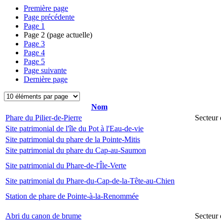
Première page
Page précédente
Page
1
Page
2
(page actuelle)
Page
3
Page
4
Page
5
Page suivante
Dernière page
Nom
Phare du Pilier-de-Pierre
Secteur 
Site patrimonial de l'île du Pot à l'Eau-de-vie
Site patrimonial du phare de la Pointe-Mitis
Site patrimonial du phare du Cap-au-Saumon
Site patrimonial du Phare-de-l'Île-Verte
Site patrimonial du Phare-du-Cap-de-la-Tête-au-Chien
Station de phare de Pointe-à-la-Renommée
Abri du canon de brume
Secteur