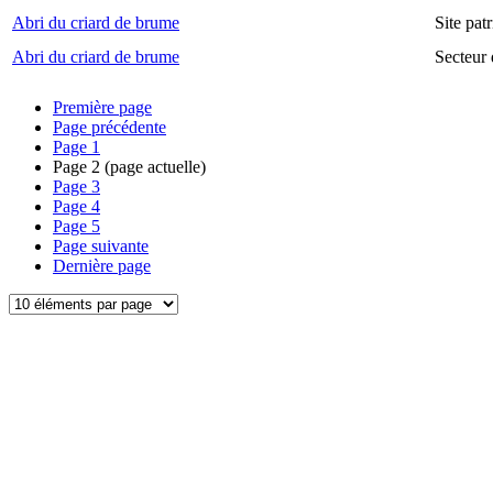
Abri du criard de brume
Site pa
Abri du criard de brume
Secteur
Première page
Page précédente
Page
1
Page
2
(page actuelle)
Page
3
Page
4
Page
5
Page suivante
Dernière page