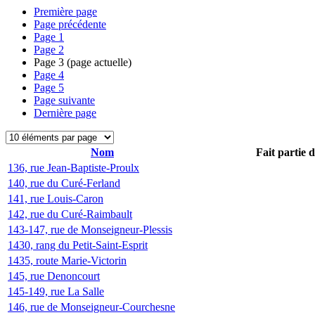
Première page
Page précédente
Page
1
Page
2
Page
3
(page actuelle)
Page
4
Page
5
Page suivante
Dernière page
Nom
Fait partie 
136, rue Jean-Baptiste-Proulx
140, rue du Curé-Ferland
141, rue Louis-Caron
142, rue du Curé-Raimbault
143-147, rue de Monseigneur-Plessis
1430, rang du Petit-Saint-Esprit
1435, route Marie-Victorin
145, rue Denoncourt
145-149, rue La Salle
146, rue de Monseigneur-Courchesne